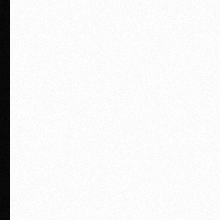
Преподаватели
Алтынбек
Улана
Данияр
Төрекелді
Нурдаулет
Тимур