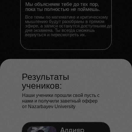
Мы объясняем тебе до тех пор,
пока ты полностью не поймешь.
Все темы по математике и критическому
мышлению будут разобраны в прямом
эфире, а записи останутся доступными до
дня экзамена. Ты всегда сможешь
вернуться и пересмотреть их.
Результаты
учеников:
Наши ученики прошли свой пусть с
нами и получили заветный оффер
от Nazarbayev University